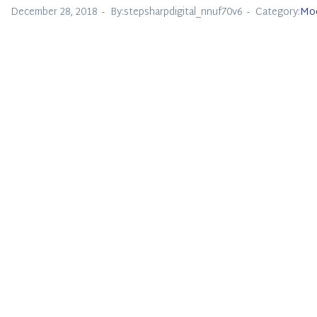
December 28, 2018
By:stepsharpdigital_nnuf70v6
Category:
Moc