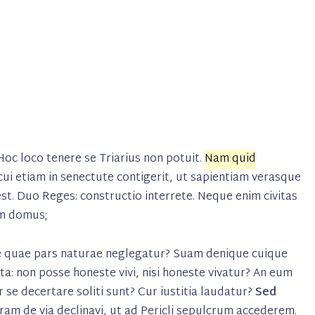
Hoc loco tenere se Triarius non potuit.
Nam quid
ui etiam in senectute contigerit, ut sapientiam verasque
st. Duo Reges: constructio interrete. Neque enim civitas
um domus;
i ne quae pars naturae neglegatur? Suam denique cuique
a: non posse honeste vivi, nisi honeste vivatur? An eum
 se decertare soliti sunt? Cur iustitia laudatur?
Sed
m de via declinavi, ut ad Pericli sepulcrum accederem.