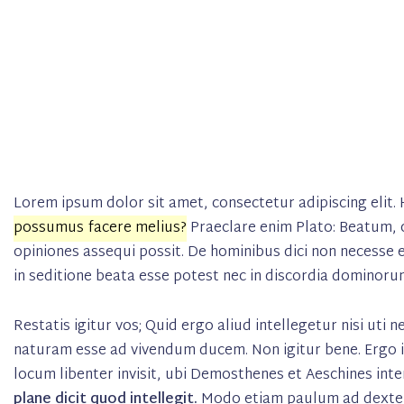
Lorem ipsum dolor sit amet, consectetur adipiscing elit. 
possumus facere melius?
Praeclare enim Plato: Beatum, c
opiniones assequi possit. De hominibus dici non necesse e
in seditione beata esse potest nec in discordia dominor
Restatis igitur vos; Quid ergo aliud intellegetur nisi ut
naturam esse ad vivendum ducem. Non igitur bene. Ergo it
locum libenter invisit, ubi Demosthenes et Aeschines inter
plane dicit quod intellegit.
Modo etiam paulum ad dextera