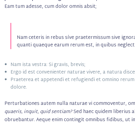
Eam tum adesse, cum dolor omnis absit;
Nam ceteris in rebus síve praetermissum sive igno
quanti quaeque earum rerum est, in quibus neglect
Nam ista vestra: Si gravis, brevis;
Ergo id est convenienter naturae vivere, a natura disc
Praeterea et appetendi et refugiendi et omnino rerum 
dolore.
Perturbationes autem nulla naturae vi commoventur, omni
quaeris, inquit, quid sentiam?
Sed haec quidem liberius ab
obruebantur. Aeque enim contingit omnibus fidibus, ut i