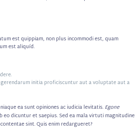
ratum est quippiam, non plus incommodi est, quam
um est aliquíd.
edere.
gerendarum initia proficiscuntur aut a voluptate aut a
aque ea sunt opiniones ac iudicia levitatis.
Egone
 eo dicuntur et saepius. Sed ea mala virtuti magnitudine
ncontentae sint. Quis enim redargueret?