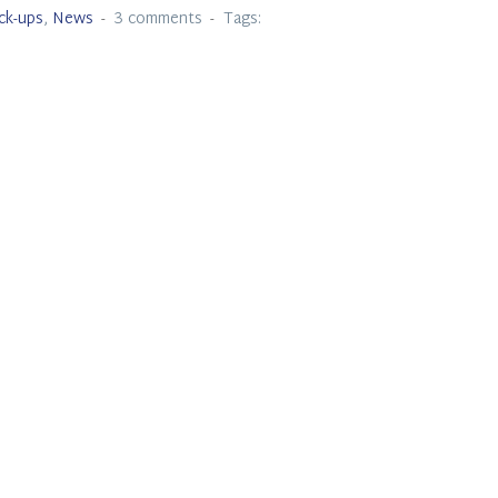
k-ups
,
News
3 comments
Tags: